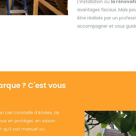
L’installation ou
la rénovat
avantages fiscaux. Mais pou
être réalisés par un profess
accompagner et vous guid
arque ? C'est vous
 ciel constellé d’étoiles, de
vous en protéger, en saison
nt qu’il soit manuel ou