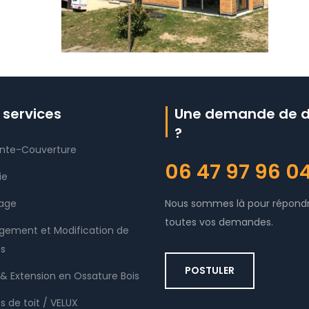
 services
Une demande de d
?
nte-Couverture
06 47 97 96 0
ie
age
Nous sommes là pour répond
toutes vos demandes.
ement et Modification de
s
POSTULER
& Extension en Ossature Bois
s de toit / VELUX