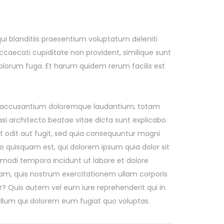
i blanditiis praesentium voluptatum deleniti
ccaecati cupiditate non provident, similique sunt
 dolorum fuga. Et harum quidem rerum facilis est
tem accusantium doloremque laudantium, totam
asi architecto beatae vitae dicta sunt explicabo.
 odit aut fugit, sed quia consequuntur magni
o quisquam est, qui dolorem ipsum quia dolor sit
 modi tempora incidunt ut labore et dolore
m, quis nostrum exercitationem ullam corporis
r? Quis autem vel eum iure reprehenderit qui in
 illum qui dolorem eum fugiat quo voluptas.