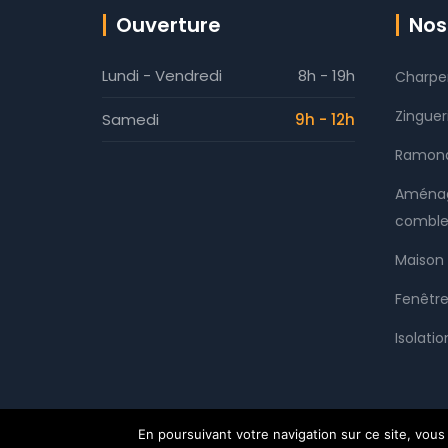
Ouverture
Nos
Lundi - Vendredi
8h - 19h
Charpe
Zinguer
Samedi
9h - 12h
Ramon
Aménag
comble
Maison 
Fenêtre
Isolatio
Copyright © 2026
Couverture de Loire - Charpen
En poursuivant votre navigation sur ce site, vous