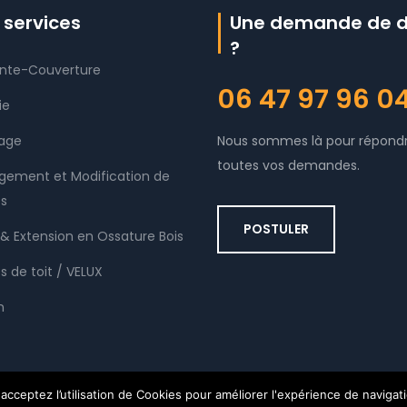
 services
Une demande de d
?
nte-Couverture
06 47 97 96 0
ie
age
Nous sommes là pour répond
toutes vos demandes.
ement et Modification de
s
POSTULER
& Extension en Ossature Bois
s de toit / VELUX
n
te Couverture
. - Tout droit réservé
 acceptez l’utilisation de Cookies pour améliorer l'expérience de navigat