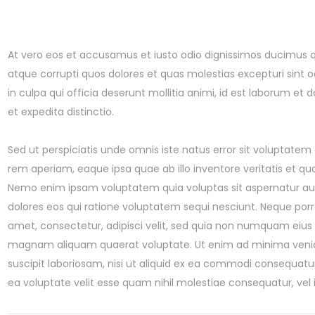
At vero eos et accusamus et iusto odio dignissimos ducimus qu
atque corrupti quos dolores et quas molestias excepturi sint o
in culpa qui officia deserunt mollitia animi, id est laborum et
et expedita distinctio.
Sed ut perspiciatis unde omnis iste natus error sit volupta
rem aperiam, eaque ipsa quae ab illo inventore veritatis et qu
Nemo enim ipsam voluptatem quia voluptas sit aspernatur aut
dolores eos qui ratione voluptatem sequi nesciunt. Neque porr
amet, consectetur, adipisci velit, sed quia non numquam eius
magnam aliquam quaerat voluptate. Ut enim ad minima venia
suscipit laboriosam, nisi ut aliquid ex ea commodi consequatu
ea voluptate velit esse quam nihil molestiae consequatur, vel